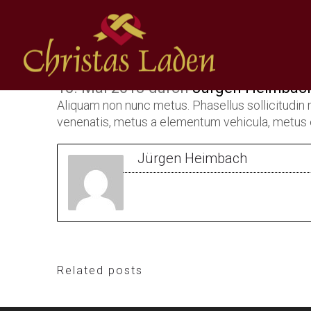
Dynamic
15. Mai 2018
durch
Jürgen Heimbac
Aliquam non nunc metus. Phasellus sollicitudin m
venenatis, metus a elementum vehicula, metus e
Jürgen Heimbach
Related posts