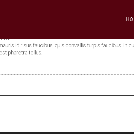
HO
h
in
auris id risus faucibus, quis convallis turpis faucibus. In
st pharetra tellus.